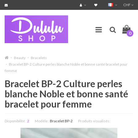
CHF
0
Beauty
Bracelets
Bracelet BP-2 Culture perles blanche Noble et bonne santé bracelet pour
femme
Bracelet BP-2 Culture perles
blanche Noble et bonne santé
bracelet pour femme
Disponibilité :
2
Modèle :
Bracelet BP-2
Produits visualisés: