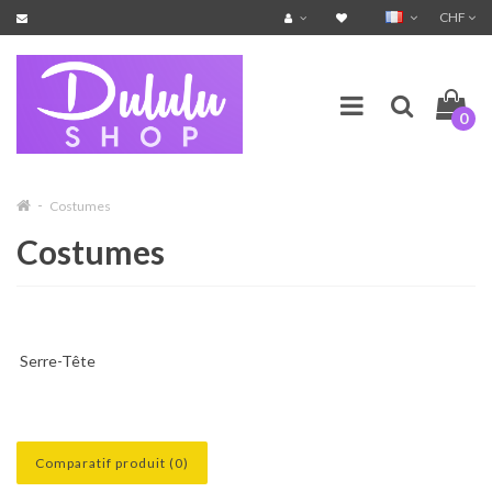
CHF
0
Costumes
Costumes
Serre-Tête
Comparatif produit (0)