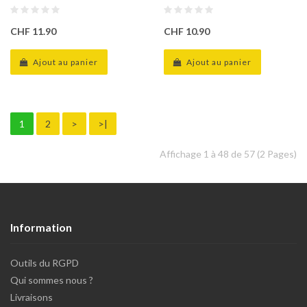
CHF 11.90
CHF 10.90
Ajout au panier
Ajout au panier
1
2
>
>|
Affichage 1 à 48 de 57 (2 Pages)
Information
Outils du RGPD
Qui sommes nous ?
Livraisons