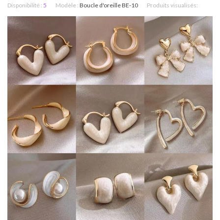
Disponibilité :
5
Modèle :
Boucle d'oreille BE-10
Produits visualisés: