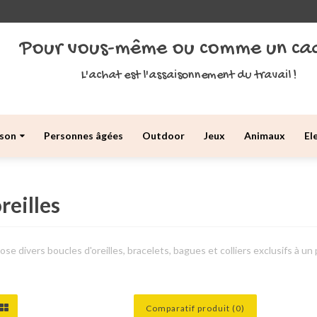
Pour vous-même ou comme un ca
L'achat est l'assaisonnement du travail !
son
Personnes âgées
Outdoor
Jeux
Animaux
El
reilles
se divers boucles d'oreilles, bracelets, bagues et colliers exclusifs à un 
Comparatif produit (0)