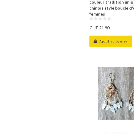
couleur tradition uni
chinois style boucle d'
femmes
CHF 21.90
Ajout au panier