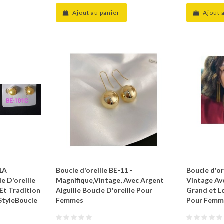
Ajout au panier
Ajout 
01A
Boucle d'oreille BE-11 -
Boucle d'or
e D'oreille
Magnifique,Vintage, Avec Argent
Vintage Ave
 Et Tradition
Aiguille Boucle D'oreille Pour
Grand et L
StyleBoucle
Femmes
Pour Femm
s