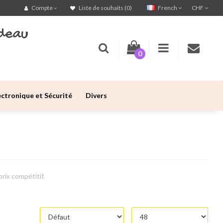
French
CHF
Compte
Liste de souhaits (0)
deau
0
ectronique et Sécurité
Divers
prix compétitif.