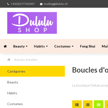
+41(0)277765007
trading@dululu.ch
Beauty
Habits
Costumes
Feng Shui
Mai
Boucles d'oreilles
Boucles d'o
Catégories
Beauty
La boutique Delulu propo
Habits
Costumes