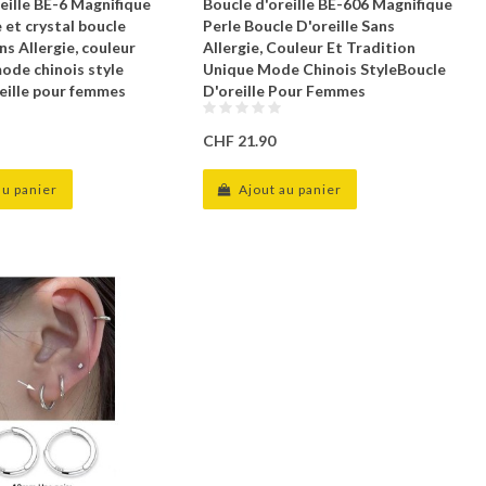
eille BE-6 Magnifique
Boucle d'oreille BE-606 Magnifique
 et crystal boucle
Perle Boucle D'oreille Sans
ans Allergie, couleur
Allergie, Couleur Et Tradition
ode chinois style
Unique Mode Chinois StyleBoucle
reille pour femmes
D'oreille Pour Femmes
CHF 21.90
au panier
Ajout au panier