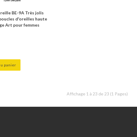
reille BE-9A Très jolis
oucles d'oreilles haute
ge Art pour femmes
au panier
Affichage 1 à 23 de 23 (1 Pages)