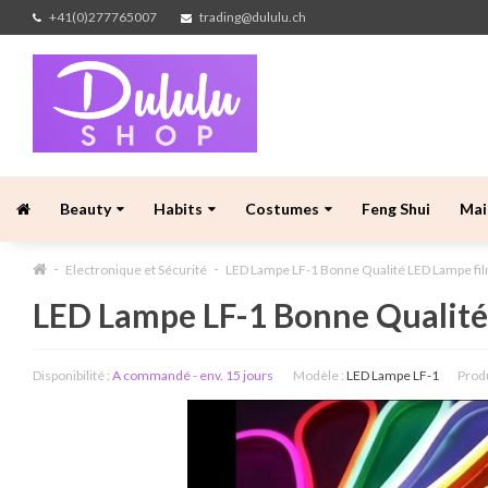
+41(0)277765007
trading@dululu.ch
Beauty
Habits
Costumes
Feng Shui
Mai
Electronique et Sécurité
LED Lampe LF-1 Bonne Qualité LED Lampe fil
LED Lampe LF-1 Bonne Qualité 
Disponibilité :
A commandé - env. 15 jours
Modèle :
LED Lampe LF-1
Produ