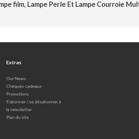
pe film, Lampe Perle Et Lampe Courroie Mult
Extras
Our News
Chèques-cadeaux
Promotions
S'abonner / se désabonner à
la newsletter
Plan du site