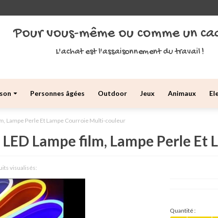
Pour vous-même ou comme un ca
L'achat est l'assaisonnement du travail !
son
Personnes âgées
Outdoor
Jeux
Animaux
El
m, Lampe Perle Et Lampe Courroie Multi-couleur
LED Lampe film, Lampe Perle Et 
its visualisés:
Quantité :