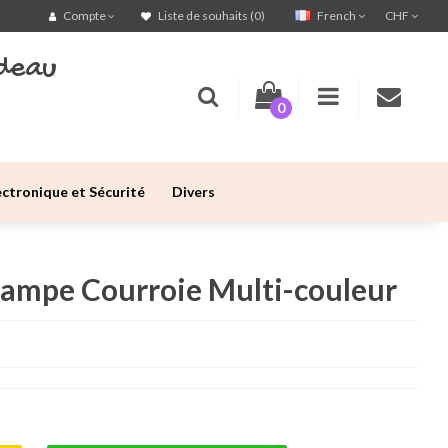
French
CHF
Compte
Liste de souhaits (0)
deau
0
ectronique et Sécurité
Divers
Lampe Courroie Multi-couleur