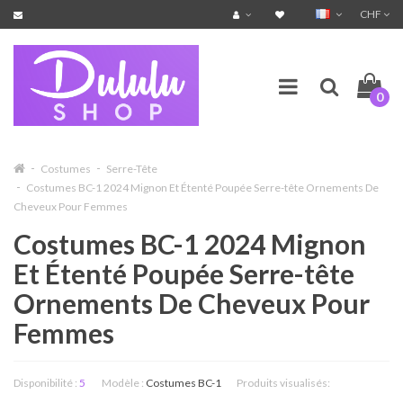
CHF
0
Costumes
Serre-Tête
Costumes BC-1 2024 Mignon Et Étenté Poupée Serre-tête Ornements De
Cheveux Pour Femmes
Costumes BC-1 2024 Mignon
Et Étenté Poupée Serre-tête
Ornements De Cheveux Pour
Femmes
Disponibilité :
5
Modèle :
Costumes BC-1
Produits visualisés: