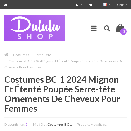
CHF
0
Costumes
Serre-Tête
Costumes BC-1 2024 Mignon Et Étenté Poupée Serre-tête Ornements De
Cheveux Pour Femmes
Costumes BC-1 2024 Mignon
Et Étenté Poupée Serre-tête
Ornements De Cheveux Pour
Femmes
Disponibilité :
5
Modèle :
Costumes BC-1
Produits visualisés: