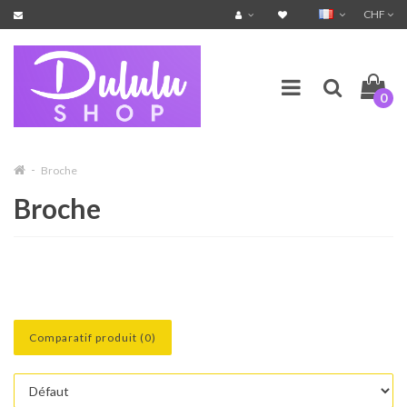
CHF
0
Broche
Broche
Comparatif produit (0)