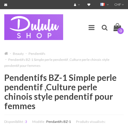
CHF
0
Beauty
Pendentifs
Pendentifs BZ-1 Simple perle pendentif ,Culture perle chinois style
pendentif pour femmes
Pendentifs BZ-1 Simple perle
pendentif ,Culture perle
chinois style pendentif pour
femmes
Disponibilité :
3
Modèle :
Pendantifs BZ-1
Produits visualisés: