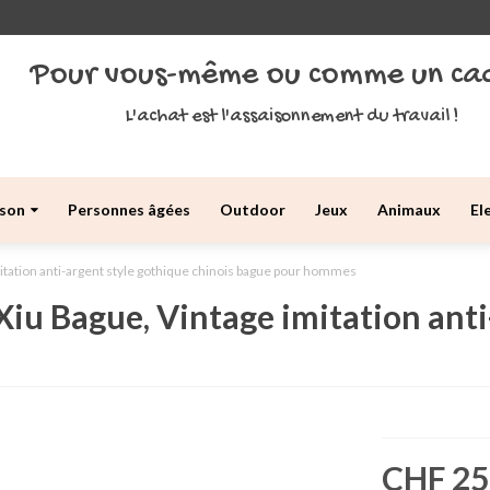
Pour vous-même ou comme un ca
L'achat est l'assaisonnement du travail !
son
Personnes âgées
Outdoor
Jeux
Animaux
El
itation anti-argent style gothique chinois bague pour hommes
iu Bague, Vintage imitation anti
CHF 25