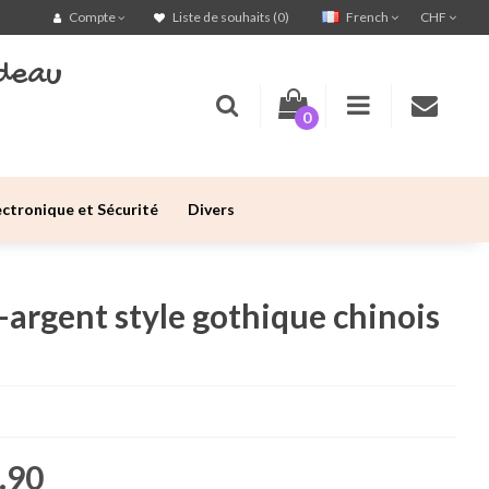
French
CHF
Compte
Liste de souhaits (0)
deau
0
ectronique et Sécurité
Divers
-argent style gothique chinois
.90