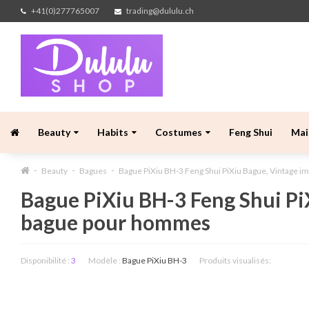
+41(0)277765007
trading@dululu.ch
Beauty
Habits
Costumes
Feng Shui
Mai
Beauty
Bagues
Bague PiXiu BH-3 Feng Shui PiXiu Bague, Vintage im
Bague PiXiu BH-3 Feng Shui PiX
bague pour hommes
Disponibilité :
3
Modèle :
Bague PiXiu BH-3
Produits visualisés: