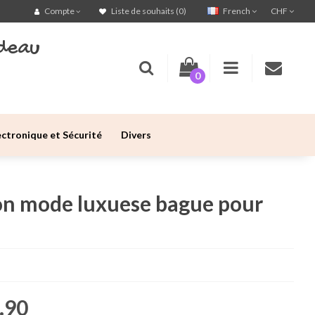
French
CHF
Compte
Liste de souhaits (0)
deau
0
ectronique et Sécurité
Divers
ion mode luxuese bague pour
.90