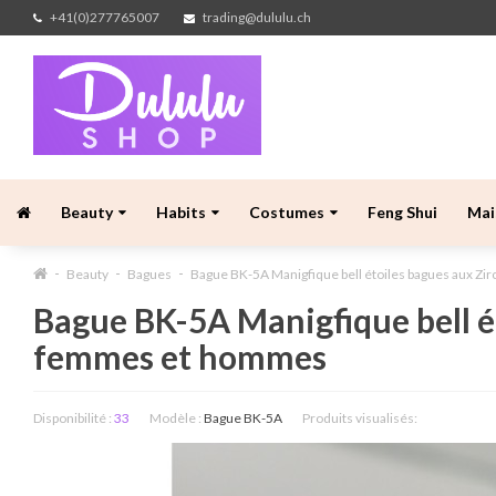
+41(0)277765007
trading@dululu.ch
Beauty
Habits
Costumes
Feng Shui
Mai
Beauty
Bagues
Bague BK-5A Manigfique bell étoiles bagues aux Z
Bague BK-5A Manigfique bell é
femmes et hommes
Disponibilité :
33
Modèle :
Bague BK-5A
Produits visualisés: