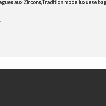
bagues aux Zircons,Tradition mode luxuese b
9
Extras
Our News
Chèques-cadeaux