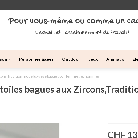
Pour vous-même ou comme un ca
L'achat est l'assaisonnement du travail !
son
Personnes âgées
Outdoor
Jeux
Animaux
El
ircons,Tradition mode luxuese bague pour femmes et hommes
toiles bagues aux Zircons,Tradit
CHF 13