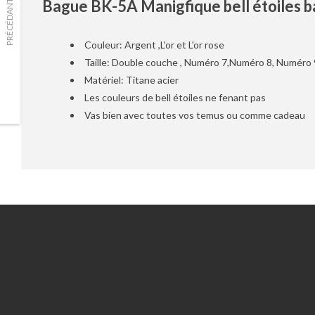
Bague BK-5A Manigfique bell étoiles 
PRÉCÉDANT
Couleur: Argent ,L'or et L'or rose
Taille: Double couche , Numéro 7,Numéro 8, Numéro 
Matériel: Titane acier
Les couleurs de bell étoiles ne fenant pas
Vas bien avec toutes vos temus ou comme cadeau
Information
Service client
Outils du RGPD
Nous contacter
Qui sommes nous ?
Compte