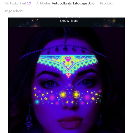
Verfügbarkeit
10
Artikelnr.
Autocollants Tatouage BJ-5
Produkt
angesehen: