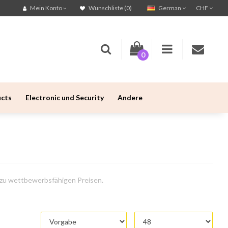
German
CHF
Mein Konto
Wunschliste (0)
0
ucts
Electronic und Security
Andere
n zu wettbewerbsfähigen Preisen.