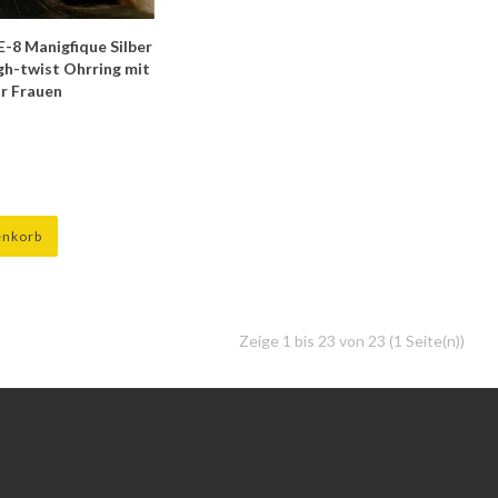
E-8 Manigfique Silber
h-twist Ohrring mit
ür Frauen
enkorb
Zeige 1 bis 23 von 23 (1 Seite(n))