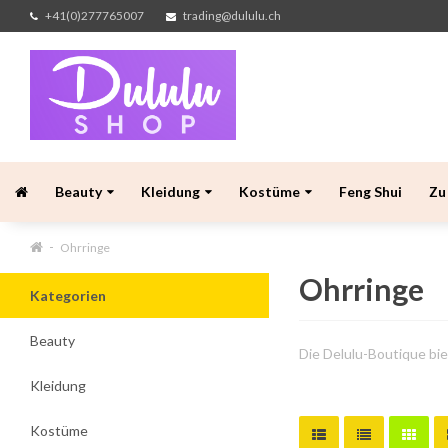
+41(0)277765007
trading@dululu.ch
Beauty
Kleidung
Kostüme
Feng Shui
Zu
Ohrringe
Ohrringe
Kategorien
Beauty
Die Delulu-Boutique bie
Kleidung
Kostüme