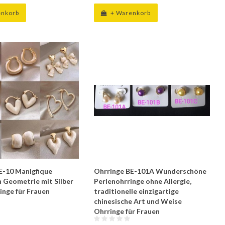
enkorb
+ Warenkorb
E-10 Manigfique
Ohrringe BE-101A Wunderschöne
Geometrie mit Silber
Perlenohrringe ohne Allergie,
inge für Frauen
traditionelle einzigartige
chinesische Art und Weise
Ohrringe für Frauen