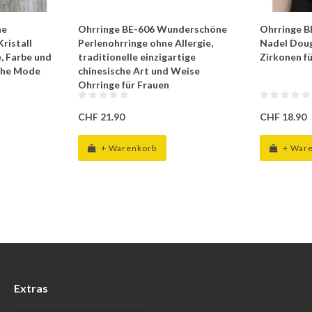
he
Ohrringe BE-606 Wunderschöne
Ohrringe B
Kristall
Perlenohrringe ohne Allergie,
Nadel Doug
, Farbe und
traditionelle einzigartige
Zirkonen f
sche Mode
chinesische Art und Weise
Ohrringe für Frauen
CHF 21.90
CHF 18.90
+ Warenkorb
+ War
Extras