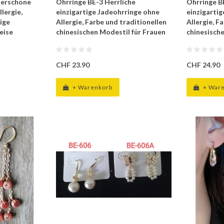
erschöne
Ohrringe BE-3 Herrliche
Ohrringe B
lergie,
einzigartige Jadeohrringe ohne
einzigarti
tige
Allergie, Farbe und traditionellen
Allergie, F
eise
chinesischen Modestil für Frauen
chinesisch
CHF 23.90
CHF 24.90
+ Warenkorb
+ War