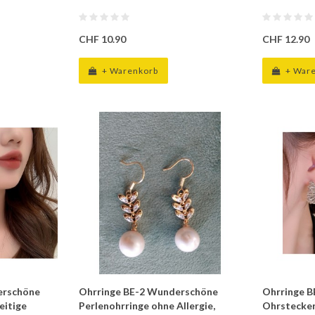
CHF 10.90
CHF 12.90
+ Warenkorb
+ War
erschöne
Ohrringe BE-2 Wunderschöne
Ohrringe B
eitige
Perlenohrringe ohne Allergie,
Ohrstecker