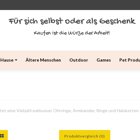
Für sich selbst oder als Geschenk
Kaufen ist die Würze der Arbeit!
 Hause
Ältere Menschen
Outdoor
Games
Pet Prod
tet eine Vielzahl exklusiver Ohrringe, Armbänder, Ringe und Halskette
Produktvergleich (0)