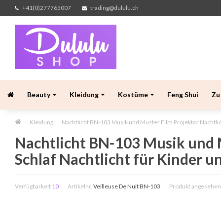
+41(0)277765007
trading@dululu.ch
Beauty
Kleidung
Kostüme
Feng Shui
Zu
Kleidung
Nachtlicht BN-103 Musik und Muster Film Projektor Nachtlic
Nachtlicht BN-103 Musik und M
Schlaf Nachtlicht für Kinder 
Verfügbarkeit
10
Artikelnr.
Veilleuse De Nuit BN-103
Produkt angesehen