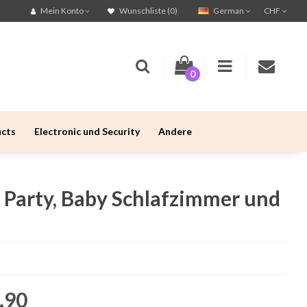
German
CHF
Mein Konto
Wunschliste (0)
0
ucts
Electronic und Security
Andere
 Party, Baby Schlafzimmer und
.90