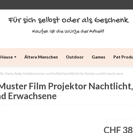
Für sich selbst oder als Geschenk
Kaufen ist die Würze der Arbeit!
 Hause
Ältere Menschen
Outdoor
Games
Pet Prod
ht, Party, Baby Schlafzimmer und Schlaf Nachtlicht für Kinder und Erwachsene
uster Film Projektor Nachtlicht,
und Erwachsene
:
CHF 38